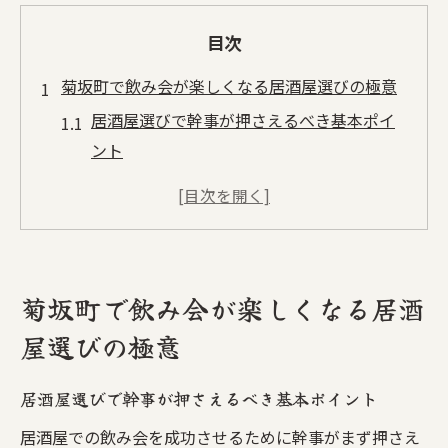
目次
菊坂町で飲み会が楽しくなる居酒屋選びの極意
居酒屋選びで幹事が押さえるべき基本ポイ
ント
安い居酒屋を比較してコスパ重視の選び方
を解説
個室やおしゃれ空間がある居酒屋の魅力と
は
菊坂町で飲み会が楽しくなる居酒
池下や千種周辺の人気居酒屋の特徴と選び
屋選びの極意
方
ランキング上位の居酒屋が支持される理由
居酒屋選びで幹事が押さえるべき基本ポイント
を紹介
居酒屋での飲み会を成功させるために幹事がまず押さえ
アクセス重視で探す千種区居酒屋の活用法