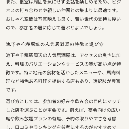
また、個室は周囲を気にせず会話を楽しめるため、ビジ
女子会や歓送迎会に最適なおしゃれ居酒屋
ネスの打ち合わせや親しい仲間との集まりに最適です。
千種区で話題のおしゃれ居酒屋を厳選紹介
おしゃれ空間は写真映えも良く、若い世代の支持も厚い
居酒屋で空間づくりを楽しむコツとポイン
ので、参加者の層に応じて選ぶとよいでしょう。
ト
池下や千種周辺の人気居酒屋の特徴と選び方
満足度を高める飲み会が叶う居酒屋活用術
居酒屋で飲み会満足度を上げる秘訣を解説
池下や千種駅周辺の人気居酒屋は、アクセスの良さに加
コース内容と飲み放題で選ぶ居酒屋の工夫
え、料理のバリエーションやサービスの質が高い点が特
徴です。特に地元の食材を活かしたメニューや、馬肉料
居酒屋の口コミや評価を活用した店選び術
理など特色ある料理を提供する店もあり、選択肢が豊富
宴会で全員が満足する居酒屋利用のコツ
です。
料理と価格のバランスが良い居酒屋の特徴
選び方としては、参加者の好みや飲み会の目的にマッチ
した店を選ぶことが重要です。例えば、宴会向けの広い
席や飲み放題プランの有無、予約の取りやすさを考慮
し、口コミやランキングを参考にするのがおすすめで