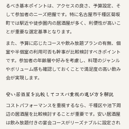
るべき基本ポイントは、アクセスの良さ、予算設定、そ
駅近居酒屋で集合しやすさを実現する方法
して参加者のニーズ把握です。特に名古屋市千種区菊坂
千種駅周辺のアクセス良好な居酒屋とは
町では駅近や徒歩圏内の居酒屋が多く、利便性が高いこ
徒歩圏内で見つかるおすすめ居酒屋特集
とが重要な選定基準となります。
大曽根や池下エリアの便利な居酒屋活用術
また、予算に応じたコースや飲み放題プランの有無、個
飲み会幹事が選びたいアクセス抜群の居酒
室や半個室の利用可否も幹事が比較検討すべきポイント
屋
です。参加者の年齢層や好みを考慮し、料理のジャンル
個室利用も叶う千種区の居酒屋が人気な理由
やボリューム感も確認しておくことで満足度の高い飲み
個室完備の居酒屋が飲み会で選ばれるワケ
会が実現します。
千種区で個室がある居酒屋の特徴を紹介
安い居酒屋を比較してコスパ重視の選び方を解説
プライベート重視の飲み会に最適な居酒屋
千種区居酒屋で女子会に人気の個室活用法
コストパフォーマンスを重視するなら、千種区や池下周
辺の居酒屋を比較検討することが重要です。安い居酒屋
個室とおしゃれ空間が両立する居酒屋特集
は飲み放題付きの宴会コースがリーズナブルに設定され
コスパ重視派注目の千種駅周辺居酒屋事情