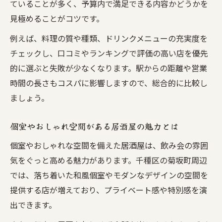
ていることが多く、予算内で満足できる内容かどうかを
安い居酒屋でコスパ良く飲み会を開催する
見極めることがコツです。
方法
例えば、料理の質や種類、ドリンクメニューの充実度を
千種駅周辺のコスパ抜群な居酒屋選びの極
チェックし、口コミやランキングで評価の高い店を優先
意
的に選ぶと失敗が少なくなります。駅からの距離や営業
予算内で満足できる居酒屋の選び方ポイン
時間の長さもコスパに影響しますので、総合的に比較し
ト
ましょう。
安くて美味しい居酒屋が集まるエリアを解
説
個室やおしゃれ空間がある居酒屋の魅力とは
コスパと雰囲気を両立した居酒屋の見極め
個室やおしゃれな空間を備えた居酒屋は、飲み会の雰囲
方
気をぐっと高める魅力があります。千種区の菊坂町周辺
おしゃれ空間で宴会を盛り上げる菊坂町の楽し
では、落ち着いた和風個室やモダンなデザインの空間を
み方
提供する店が増えており、プライベート感や特別感を演
おしゃれな居酒屋で宴会が盛り上がる理由
出できます。
雰囲気重視で選ぶ菊坂町の居酒屋活用法