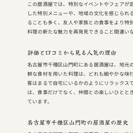
この居酒屋では、特別なイベントやフェアが
家
した特別メニューや、地域の文化を感じられ
ることも多く、友人や家族との食事をより特
料理の新たな魅力を再発見できること間違い
評価と口コミから見る人気の理由
名古屋市千種区山門町にある居酒屋は、地元
鮮な食材を用いた料理は、どれも細やかな味
客はまるで自宅にいるかのようにリラックス
名
は、食事だけでなく、仲間との楽しいひとと
ています。
名古屋市千種区山門町の居酒屋の歴史