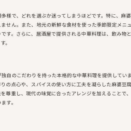
リラックスできる店内の雰囲気
種多様で、どれを選ぶか迷ってしまうほどです。特に、麻
個室とオープンスペースの使い分け
えません。また、地元の新鮮な食材を使った季節限定メニ
インテリアと照明の工夫
りです。さらに、居酒屋で提供される中華料理は、飲み物
居心地の良いソファー席
ます。
音楽と空間の調和
静かな時間を過ごせる秘密
古屋市千種区山門町の居酒屋が提供する豊富な飲み物と中
が独自のこだわりを持った本格的な中華料理を提供してい
お酒の種類とおすすめのペアリング
作りの点心や、スパイスの使い方に工夫を凝らした麻婆豆
人気のカクテルとノンアルコールドリンク
法を尊重し、現代の味覚に合ったアレンジを加えることで
季節限定の特製ドリンク
います。
お店オリジナルのカクテルレシピ
お酒と料理の相性を楽しむコツ