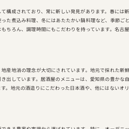
古くから伝わる健康レシピ
して構成されており、常に新しい発見があります。春には
体質改善をサポートする食材
使った煮込み料理、冬にはあたたかい鍋料理など、季節ご
デトックス効果のある一品
はもちろん、調理時間にもこだわりを持っています。名古
、地産地消の理念が大切にされています。地元で採れた新
引き出しています。居酒屋のメニューは、愛知県の豊かな
ます。地元の酒造りにこだわった日本酒や、他にはないオ
頼できる農家や市場から選ばれています。特に、オーガニ