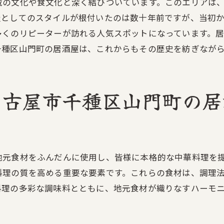
域の文化や食文化と深く結びついています。このエリアは
リピーター続出の秘密
屋としてのスタイルが根付いたのは数十年前ですが、当初
心も体も満たされる居酒屋の魅力
多くのリピーターが訪れる人気スポットになっています。
度訪れると虜になる名古屋市千種区山門町の居酒屋の中華
千種区山門町の居酒屋は、これからもその歴史を紡ぎなが
初めての人におすすめのメニュー
常連客に愛される理由
一度食べたら忘れられない味
名古屋市千種区山門町の居
口コミで広がる人気の秘密
特別な記念日にぴったりなメニュー
季節ごとに変わる美味しさ
地元食材をふんだんに使用し、皆様に本格的な中華料理を
古屋市千種区山門町の居酒屋で心と体を癒す絶品中華料理
料理の質を高める重要な要素です。これらの食材は、調理
健康志向のメニューの紹介
料理の多彩な調味料とともに、地元食材が織りなすハーモ
疲れを癒すスープ料理
身体に優しいヘルシー料理