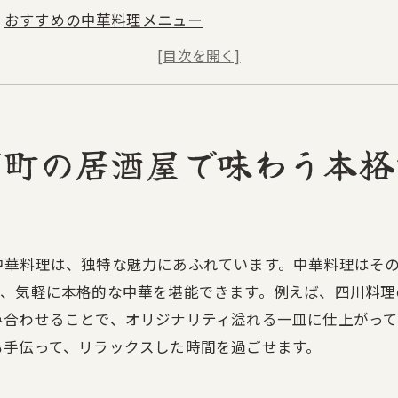
おすすめの中華料理メニュー
シェフのこだわりと技術
特別なイベントやフェア
評価と口コミから見る人気の理由
名古屋市千種区山門町の居酒屋の歴史
門町の居酒屋で味わう本格
元食材を使った名古屋市千種区山門町の居酒屋の中華料理
新鮮な地元食材を使用した料理
四季折々の食材を活かしたメニュー
中華料理は、独特な魅力にあふれています。中華料理はそ
地産地消の取り組み
て、気軽に本格的な中華を堪能できます。例えば、四川料理
食材の調達先とそのこだわり
み合わせることで、オリジナリティ溢れる一皿に仕上がって
他の居酒屋と比べた食材の違い
も手伝って、リラックスした時間を過ごせます。
名古屋市千種区山門町の地域特産品を使った料理
古屋市千種区山門町の居酒屋で落ち着いた雰囲気で楽しむ