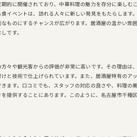
飲み放題プランとその魅力
定期的に開催されており、中華料理の魅力を存分に楽しむ
族や友人と一緒に名古屋市千種区山門町の居酒屋で楽しむ
る食イベントは、訪れる人々に新しい発見をもたらします
大人数にぴったりな宴会メニュー
別なものにするチャンスが広がります。居酒屋の温かい雰
なしです。
子供も楽しめるキッズメニュー
家族連れにおすすめのポイント
友人との集まりに最適な個室
食事と会話を楽しむための工夫
の方々や観光客からの評価が非常に高いです。その理由は
特別な日を彩るサプライズメニュー
付けと技術で仕上げられています。また、居酒屋特有のア
できます。口コミでも、スタッフの対応の良さや、料理の
古屋市千種区山門町の居酒屋で癒しの時間を提供する中華
きを提供することにあります。このように、名古屋市千種
リラックスできる料理の秘密
ストレス解消に役立つ食材
心を癒すデザートメニュー
リフレッシュできる飲み物の選び方