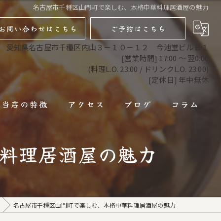
名古屋市千種区山門町で楽しむ、本格中華料理居酒屋の魅力
お問い合わせはこちら
ご予約はこちら
愛知県名古屋市千種区内山３－１０－１２ 今池堂ビルＢ１
[営業時間] 17:00 ～ 翌0:00
(料理L.O. 23:00 / ドリンクL.O. 23:00)
[定休日] 年中無休
当店の特徴
アクセス
ブログ
コラム
馬肉
料理居酒屋の魅力
馬刺し
焼肉
名古屋市千種区山門町で楽しむ、本格中華料理居酒屋の魅力
コース